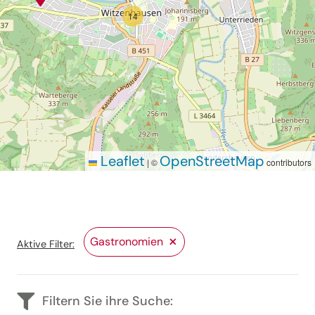
14
Leaflet
OpenStreetMap
|
©
contributors
Stadtplan
×
Gastronomien
Aktive Filter:
Filtern Sie ihre Suche: