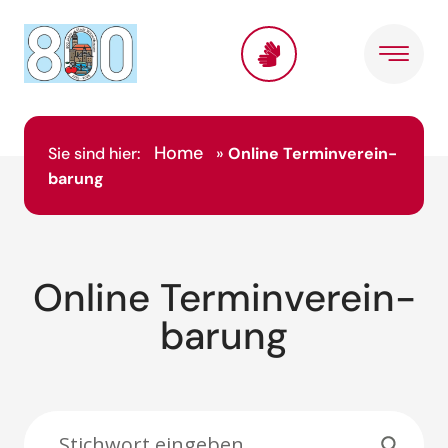
Inhalt
springen
Home
Sie sind hier:
»
Online Termin­verein­
barung
Online Termin­verein­
barung
Suche: