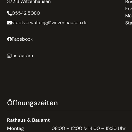
37213 Witzenhausen
Bür
Fo
05542 5080
Mä
stadtverwaltung@witzenhausen.de
St
Facebook
Instagram
Öffnungszeiten
Rathaus & Bauamt
Montag
08:00 – 12:00 & 14:00 – 15:30 Uhr