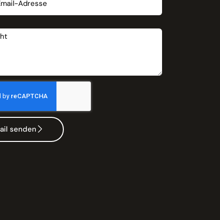
t
ail senden