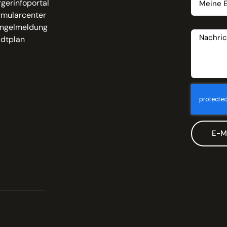
gerinfoportal
rmularcenter
Nachrich
ngelmeldung
adtplan
E-M