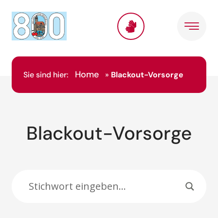
Inhalt
springen
Home
Sie sind hier:
»
Blackout-Vorsorge
Blackout-Vorsorge
Suche: