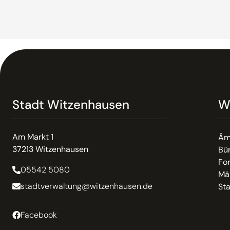
Stadt Witzenhausen
W
Am Markt 1
Äm
37213 Witzenhausen
Bür
Fo
05542 5080
Mä
stadtverwaltung@witzenhausen.de
St
Facebook