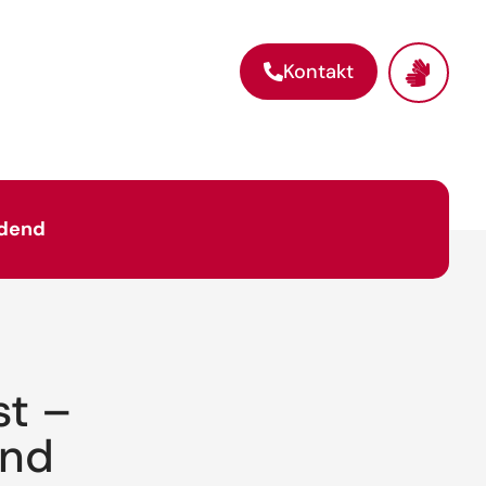
Kontakt
ndend
st –
end