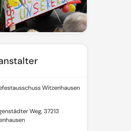
anstalter
efestausschuss Witzenhausen
igenstädter Weg, 37213
enhausen