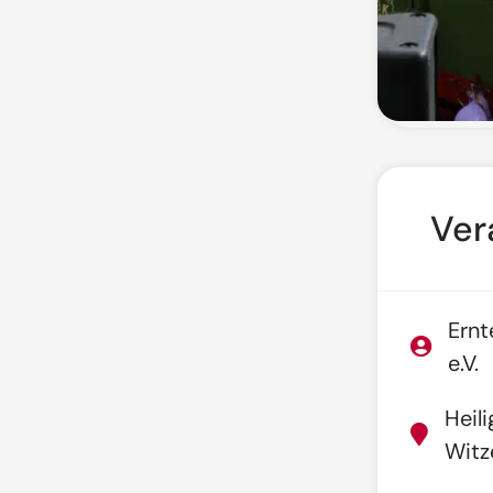
Ver
Ernt
e.V.
Heil
Witz