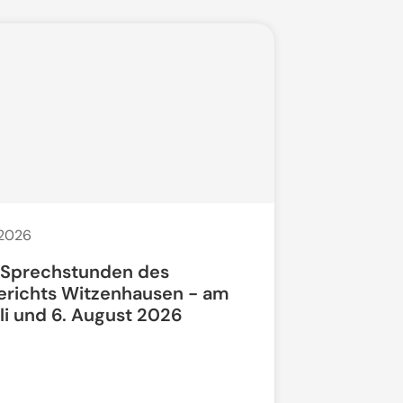
 2026
20. Juli 2026
 Sprechstunden des
Bauarbeit
erichts Witzenhausen - am
li und 6. August 2026
Bundesstra
vollgesperrt