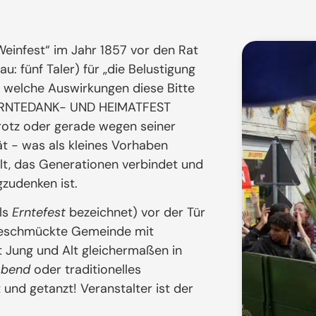
Weinfest“ im Jahr 1857 vor den Rat
u: fünf Taler) für „die Belustigung
, welche Auswirkungen diese Bitte
r ERNTEDANK- UND HEIMATFEST
rotz oder gerade wegen seiner
ät - was als kleines Vorhaben
lt, das Generationen verbindet und
zudenken ist.
ls
Erntefest
bezeichnet) vor der Tür
ntgeschmückte Gemeinde mit
Jung und Alt gleichermaßen in
Abend
oder traditionelles
und getanzt! Veranstalter ist der