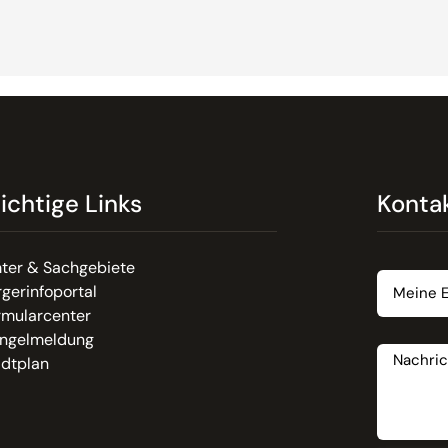
ichtige Links
Konta
Email
ter & Sachgebiete
gerinfoportal
rmularcenter
Nachrich
ngelmeldung
adtplan