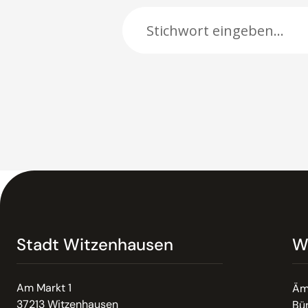
Stadt Witzenhausen
W
Am Markt 1
Äm
37213 Witzenhausen
Bür