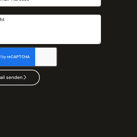
t
ail senden