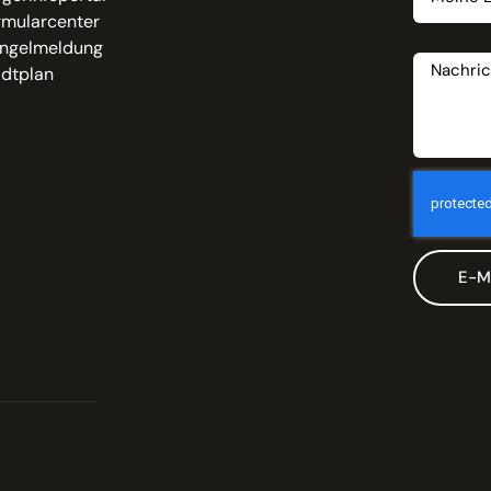
rmularcenter
Nachrich
ngelmeldung
adtplan
E-M