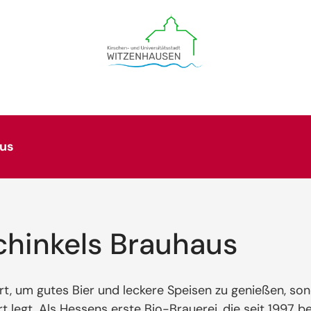
aus
chinkels Brauhaus
rt, um gutes Bier und leckere Speisen zu genießen, son
t legt. Als Hessens erste Bio-Brauerei, die seit 1997 b