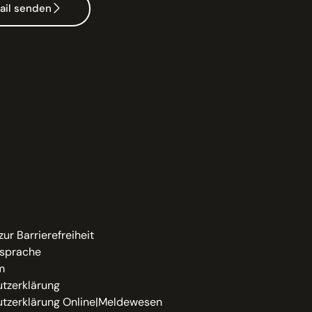
ail senden
zur Barrierefreiheit
sprache
m
tzerklärung
tzerklärung Online|Meldewesen