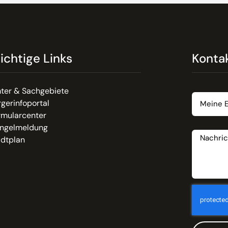
ichtige Links
Konta
Email
ter & Sachgebiete
gerinfoportal
rmularcenter
Nachrich
ngelmeldung
adtplan