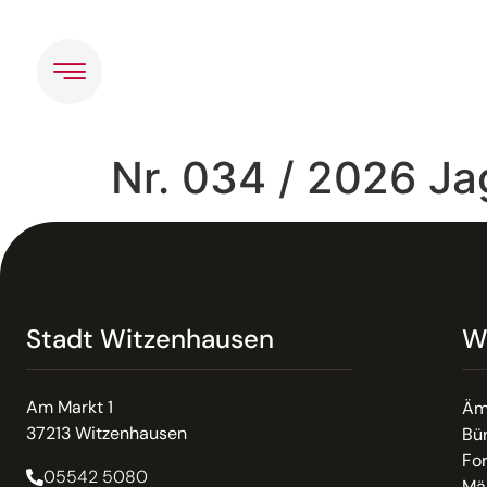
Inhalt
springen
Nr. 034 / 2026 J
Stadt Witzenhausen
W
Am Markt 1
Äm
37213 Witzenhausen
Bür
Fo
05542 5080
Mä