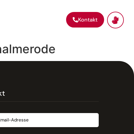
Kontakt
nalmerode
kt
t