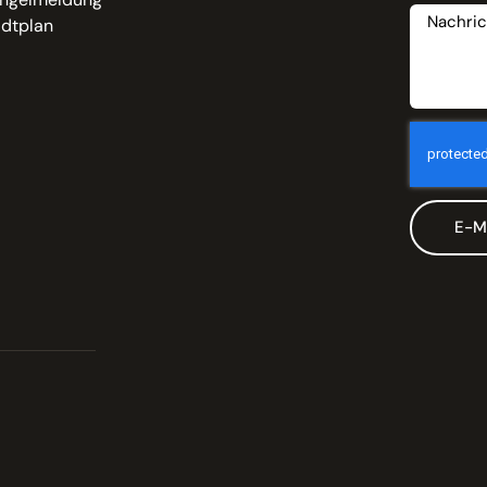
adtplan
E-M