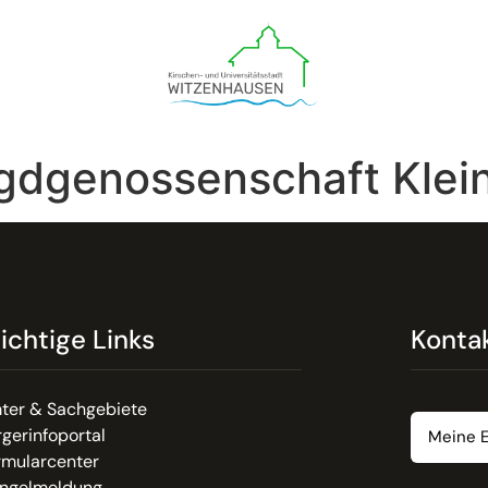
agdgenossenschaft Klei
ichtige Links
Konta
Email
ter & Sachgebiete
gerinfoportal
rmularcenter
Nachrich
ngelmeldung