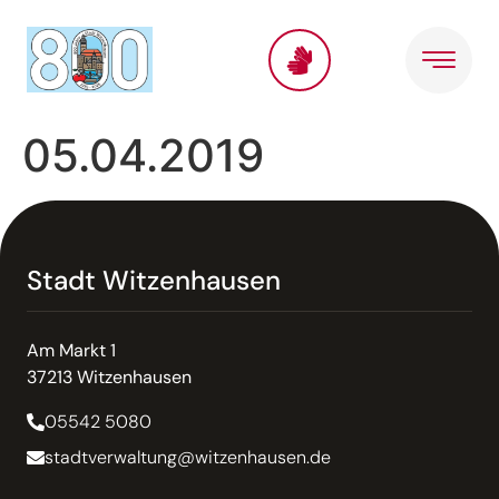
Inhalt
springen
05.04.2019
Stadt Witzenhausen
Am Markt 1
37213 Witzenhausen
05542 5080
stadtverwaltung@witzenhausen.de