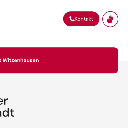
Kontakt
dt Witzenhausen
er
adt