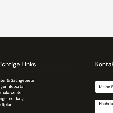
ichtige Links
Konta
Email
ter & Sachgebiete
gerinfoportal
rmularcenter
Nachrich
ngelmeldung
adtplan