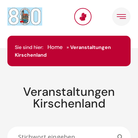
Inhalt
springen
Home
Sie sind hier:
»
Veranstaltungen
Kirschenland
Veranstaltungen
Kirschenland
Suche: