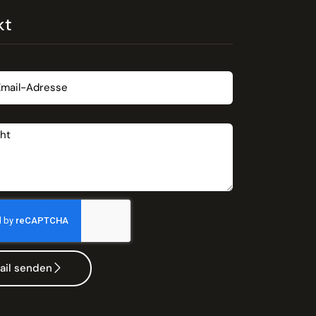
kt
t
ail senden