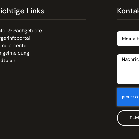
ichtige Links
Konta
Email
ter & Sachgebiete
gerinfoportal
rmularcenter
Nachrich
ngelmeldung
adtplan
E-M