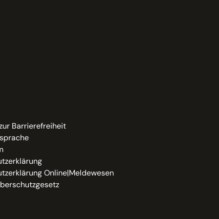
zur Barrierefreiheit
sprache
m
tzerklärung
tzerklärung Online|Meldewesen
berschutzgesetz