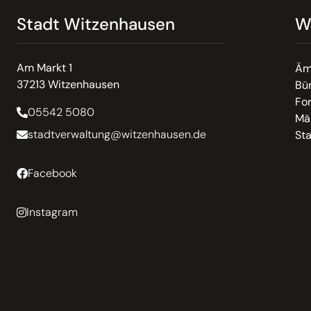
Stadt Witzenhausen
W
Am Markt 1
Äm
37213 Witzenhausen
Bür
Fo
05542 5080
Mä
stadtverwaltung@witzenhausen.de
St
Facebook
Instagram