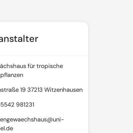
anstalter
chshaus für tropische
pflanzen
nstraße 19 37213 Witzenhausen
 5542 981231
pengewaechshaus@uni-
el.de