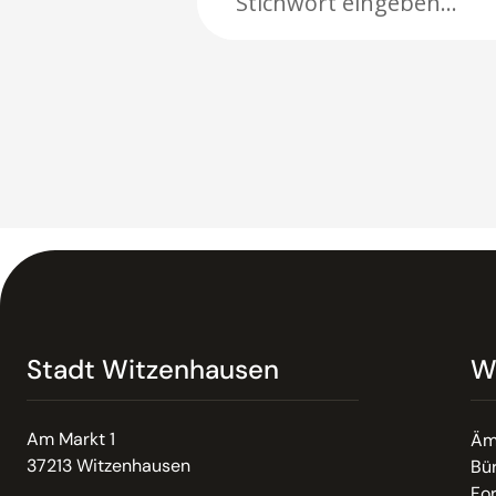
Stadt Witzenhausen
W
Am Markt 1
Äm
37213 Witzenhausen
Bür
Fo