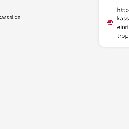
http
assel.de
kass
einr
trop