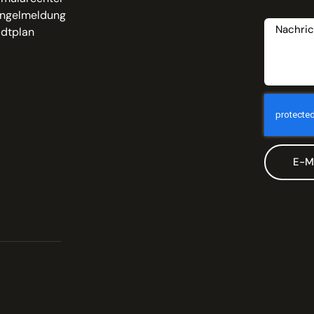
Nachrich
ngelmeldung
adtplan
E-M