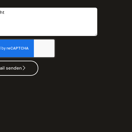
t
ail senden