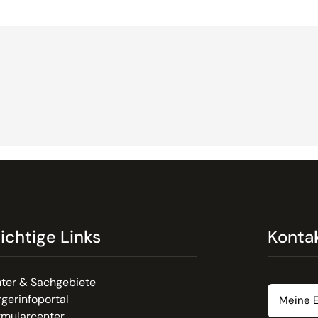
ichtige Links
Konta
Email
ter & Sachgebiete
gerinfoportal
rmularcenter