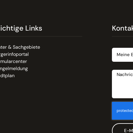
ichtige Links
Konta
Email
ter & Sachgebiete
gerinfoportal
rmularcenter
Nachrich
ngelmeldung
adtplan
E-M