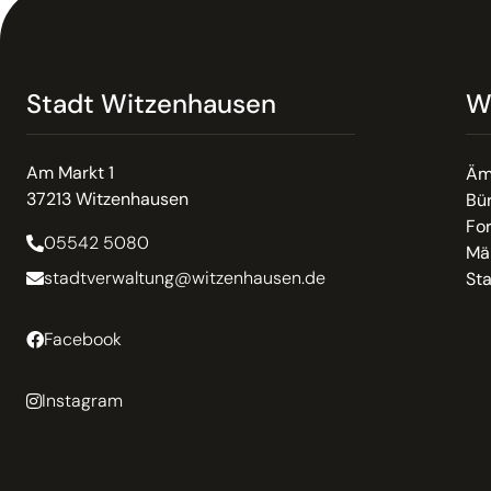
Stadt Witzenhausen
W
Am Markt 1
Äm
37213 Witzenhausen
Bür
Fo
05542 5080
Mä
stadtverwaltung@witzenhausen.de
St
Facebook
Instagram