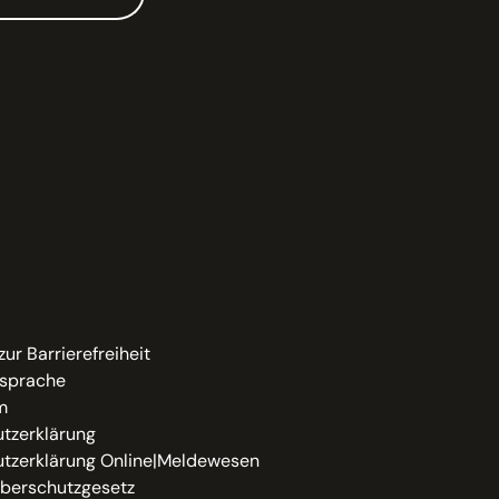
zur Barrierefreiheit
sprache
m
tzerklärung
tzerklärung Online|Meldewesen
berschutzgesetz