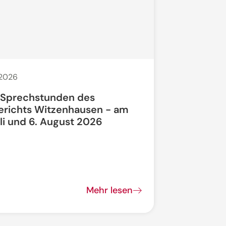
 2026
20. Juli 2026
 Sprechstunden des
Bauarbeit
erichts Witzenhausen - am
li und 6. August 2026
Bundesstra
vollgesperrt
Mehr lesen