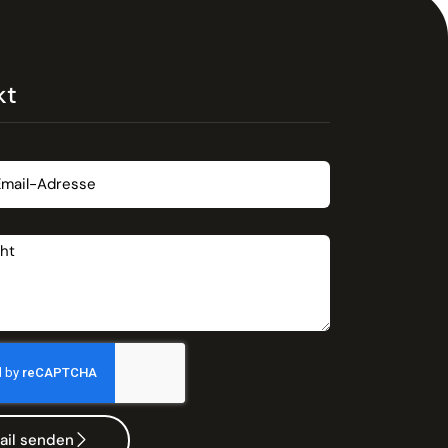
kt
t
ail senden