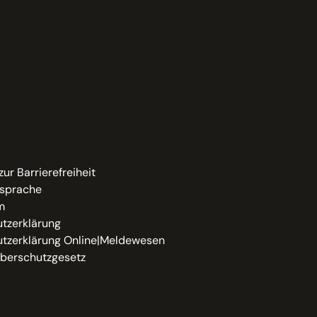
zur Barrierefreiheit
sprache
m
tzerklärung
tzerklärung Online|Meldewesen
berschutzgesetz