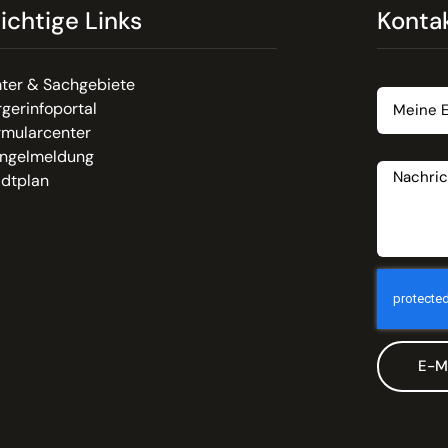
ichtige Links
Konta
Email
ter & Sachgebiete
gerinfoportal
rmularcenter
Nachrich
ngelmeldung
adtplan
E-M