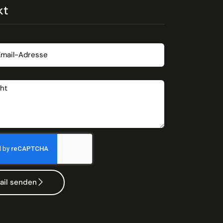
kt
t
ail senden