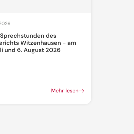
 2026
20. Juli 2026
 Sprechstunden des
Bauarbeit
erichts Witzenhausen - am
li und 6. August 2026
Bundesstra
vollgesperrt
Mehr lesen