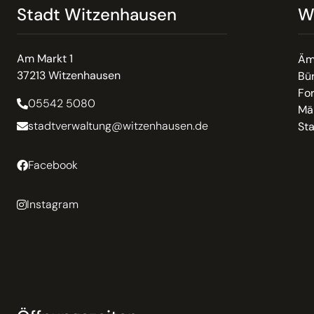
Stadt Witzenhausen
W
Am Markt 1
Äm
37213 Witzenhausen
Bür
Fo
05542 5080
Mä
stadtverwaltung@witzenhausen.de
St
Facebook
Instagram