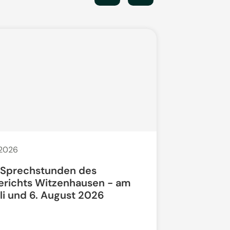
 2026
20. Juli 2026
 Sprechstunden des
Bauarbeit
erichts Witzenhausen - am
li und 6. August 2026
Bundesstra
vollgesperrt