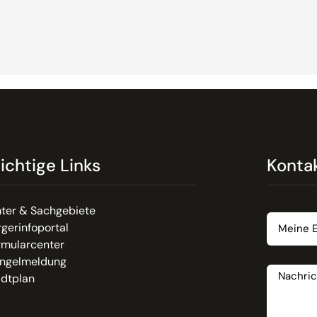
ichtige Links
Konta
Email
ter & Sachgebiete
gerinfoportal
rmularcenter
Nachrich
ngelmeldung
adtplan