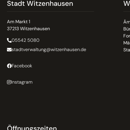
Stadt Witzenhausen
W
Am Markt 1
Äm
37213 Witzenhausen
Bür
Fo
05542 5080
Mä
stadtverwaltung@witzenhausen.de
St
Facebook
Instagram
Öffnungszeiten