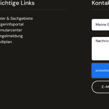
ichtige Links
Konta
Email
ter & Sachgebiete
gerinfoportal
rmularcenter
Nachrich
ngelmeldung
adtplan
E-M