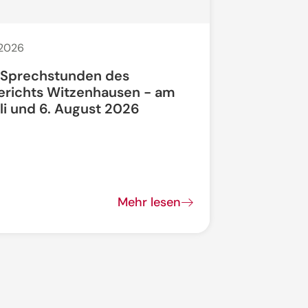
 2026
20. Juli 2026
 Sprechstunden des
Bauarbeit
erichts Witzenhausen - am
li und 6. August 2026
Bundesstra
vollgesperrt
Mehr lesen