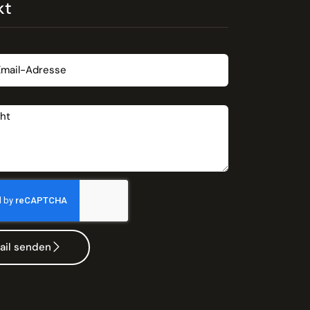
kt
t
ail senden