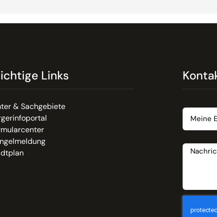
ichtige Links
Konta
Email
ter & Sachgebiete
gerinfoportal
rmularcenter
Nachrich
ngelmeldung
adtplan