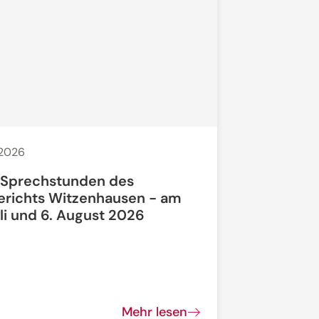
 2026
20. Juli 2026
 Sprechstunden des
Bauarbeit
erichts Witzenhausen - am
li und 6. August 2026
Bundesstra
vollgesperrt
Mehr lesen