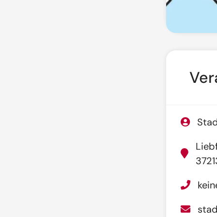
Ver
Stad
Lieb
3721
kei
sta