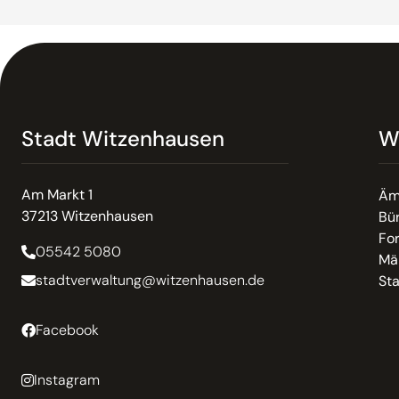
Stadt Witzenhausen
W
Am Markt 1
Äm
37213 Witzenhausen
Bür
Fo
05542 5080
Mä
stadtverwaltung@witzenhausen.de
St
Facebook
Instagram