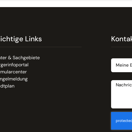
ichtige Links
Konta
Email
ter & Sachgebiete
gerinfoportal
rmularcenter
Nachrich
ngelmeldung
adtplan