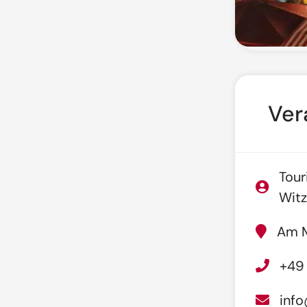
Ver
Tour
Wit
Am M
+49
info