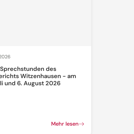
 2026
20. Juli 2026
 Sprechstunden des
Bauarbeit
erichts Witzenhausen - am
li und 6. August 2026
Bundesstra
vollgesperrt
Mehr lesen