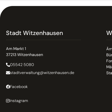
Stadt Witzenhausen
W
Am Markt 1
Äm
37213 Witzenhausen
Bür
Fo
05542 5080
Mä
stadtverwaltung@witzenhausen.de
St
Facebook
Instagram