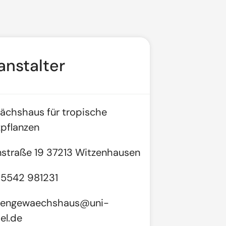
anstalter
chshaus für tropische
pflanzen
nstraße 19 37213 Witzenhausen
 5542 981231
pengewaechshaus@uni-
el.de