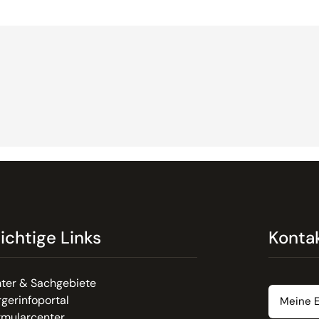
ichtige Links
Konta
Email
ter & Sachgebiete
gerinfoportal
rmularcenter