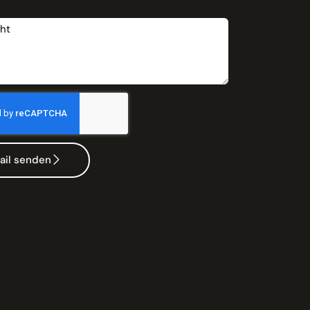
t
ail senden