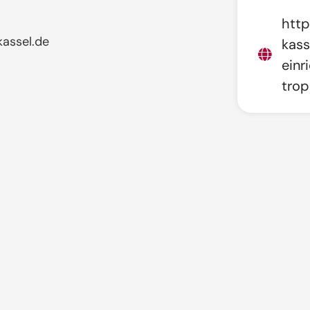
http
assel.de
kass
einr
trop