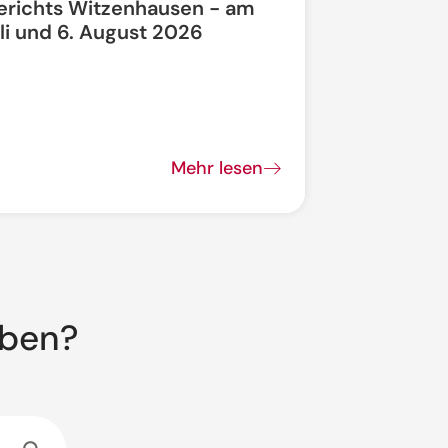
erichts Witzenhausen - am
li und 6. August 2026
Bundesstra
vollgesperrt
Mehr lesen
aben?