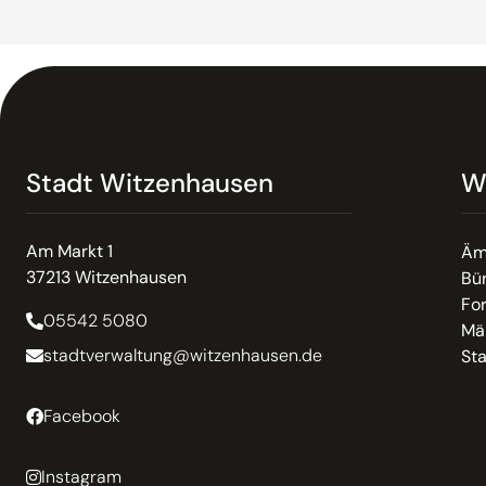
Stadt Witzenhausen
W
Am Markt 1
Äm
37213 Witzenhausen
Bür
Fo
05542 5080
Mä
stadtverwaltung@witzenhausen.de
St
Facebook
Instagram