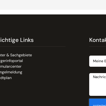
ichtige Links
Konta
Email
ter & Sachgebiete
gerinfoportal
rmularcenter
Nachrich
ngelmeldung
adtplan