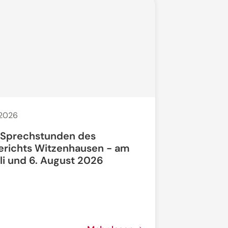
 2026
20. Juli 2026
 Sprechstunden des
Bauarbeit
erichts Witzenhausen - am
li und 6. August 2026
Bundesstra
vollgesperrt