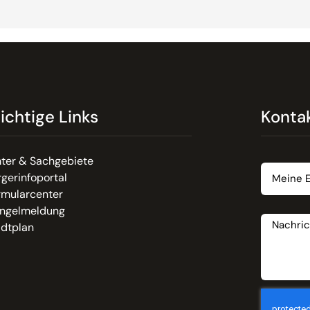
ichtige Links
Konta
Email
ter & Sachgebiete
gerinfoportal
rmularcenter
Nachrich
ngelmeldung
adtplan