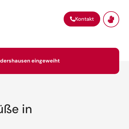
Kontakt
endershausen eingeweiht
üße in