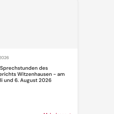
 2026
20. Juli 2026
 Sprechstunden des
Bauarbeit
erichts Witzenhausen - am
li und 6. August 2026
Bundesstra
vollgesperrt