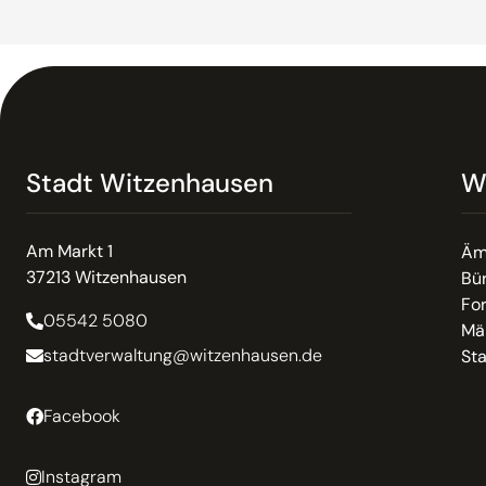
Stadt Witzenhausen
W
Am Markt 1
Äm
37213 Witzenhausen
Bür
Fo
05542 5080
Mä
stadtverwaltung@witzenhausen.de
St
Facebook
Instagram