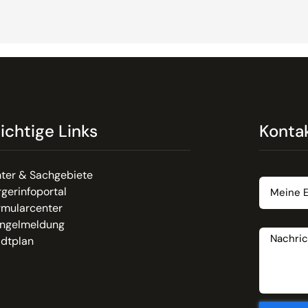
ichtige Links
Konta
Email
ter & Sachgebiete
gerinfoportal
rmularcenter
Nachrich
ngelmeldung
adtplan