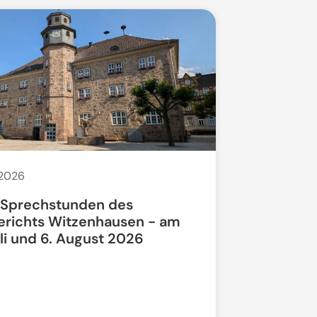
 2026
20. Juli 2026
 Sprechstunden des
Bauarbeit
erichts Witzenhausen - am
li und 6. August 2026
Bundesstra
vollgesperrt