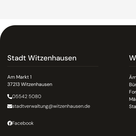
Stadt Witzenhausen
W
Am Markt 1
Äm
37213 Witzenhausen
Bür
Fo
05542 5080
Mä
stadtverwaltung@witzenhausen.de
St
Facebook